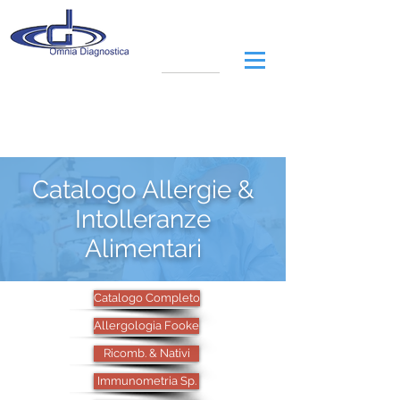
Catalogo Allergie &
Intolleranze
Alimentari
Catalogo Completo
Allergologia Fooke
Ricomb. & Nativi
Immunometria Sp.